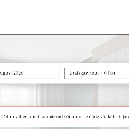
al. Palun valige uued kuupäevad või muutke ööde või külastajat