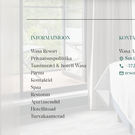
INFORMATSIOON
KONTA
Wasa Resort
Wasa A
location_on
Privaatsuspoliitika
Suvi
call
Taastusravi & hotell Wasa
+372
mail
Pärnu
reso
Kontaktid
Spaa
Restoran
Apartmendid
Hotellitoad
Turvakaamerad