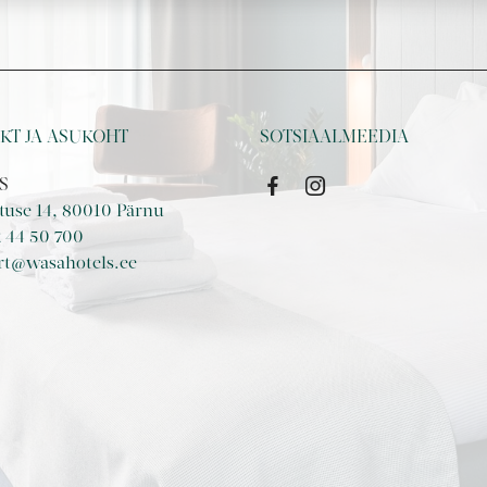
KT JA ASUKOHT
SOTSIAALMEEDIA
S
tuse 14, 80010 Pärnu
 44 50 700
rt@wasahotels.ee