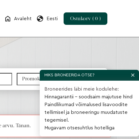
home
globe
Avaleht
Eesti
Ostukorv ( 0 )
MIKS BRONEERIDA OTSE?
Broneerides läbi meie kodulehe:
Hinnagarantii – soodsaim majutuse hind
1
tuba |
1
öö
Paindlikumad võimalused lisavoodite
tellimisel ja broneeringu muudatuste
tegemisel.
e arvu. Tänan.
Mugavam otsesuhtlus hotelliga